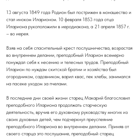
13 августа 1849 года Родион был пострижен в монашество и
стал иноком Иларионом. 10 февраля 1853 года отца
Илариона рукоположили в иеродиакона, а 21 апреля 1857 г.
– во иерея.
Взяв на себя спасительный крест послушничества, возрастая
во внутреннем делании, преподобный Иларион всемерно
понуждал себя к несению и телесных трудов. Преподобный
Иларион по нуждам скитской братии и хозяйства был
огородником, садовником, варил квас, пек хлебы, занимался
на пасеке уходом за пчелами.
В последние дни своей жизни старец Макарий благословил
преподобного Илариона продолжать старческую
деятельность, вручив его духовному руководству многих из
своих духовных детей, чем подчеркнул преуспеяние
преподобного Илариона во внутреннем делании. Приняв от
своего старца это послушание, преподобный старец