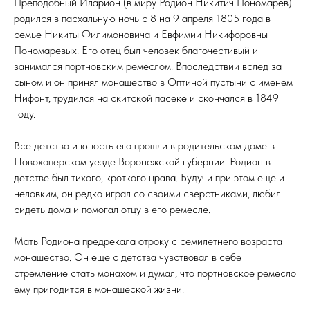
Преподобный Иларион (в миру Родион Никитич Пономарев)
родился в пасхальную ночь с 8 на 9 апреля 1805 года в
семье Никиты Филимоновича и Евфимии Никифоровны
Пономаревых. Его отец был человек благочестивый и
занимался портновским ремеслом. Впоследствии вслед за
сыном и он принял монашество в Оптиной пустыни с именем
Нифонт, трудился на скитской пасеке и скончался в 1849
году.
Все детство и юность его прошли в родительском доме в
Новохоперском уезде Воронежской губернии. Родион в
детстве был тихого, кроткого нрава. Будучи при этом еще и
неловким, он редко играл со своими сверстниками, любил
сидеть дома и помогал отцу в его ремесле.
Мать Родиона предрекала отроку с семилетнего возраста
монашество. Он еще с детства чувствовал в себе
стремление стать монахом и думал, что портновское ремесло
ему пригодится в монашеской жизни.