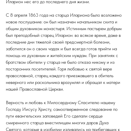
Иларион нес его до последнего дня жизни.
С 8 апреля 1863 года на старца Илариона было возложено
новое послушание: он был назначен начальником скита и
общим духовником монастыря. Истинным пастырем добрым
был преподобный старец Иларион: во всякое время, даже в
последние дни тяжелой своей предсмертной болезни,
заботился он о своих чадах и был всегда готов прийти на
помощь их духовным и житейским нуждам. При занятиях с
братством обители у старца не было отказа никому и из
посторонних посетителей. Горя любовью к святой вере
православной, старец каждого приезжавшего в обитель
неверного или раскольника вразумлял и обращал к матери
нашей Православной Церкви.
Верность и любовь к Милосердному Спасителю нашему
Господу Иисусу Христу, самоотверженное следование по
пути евангельских заповедей Его сделали сердце
смиренного старца вместилищем многих даров Духа
Святого, которые в изобилии изливались на прибегавших к