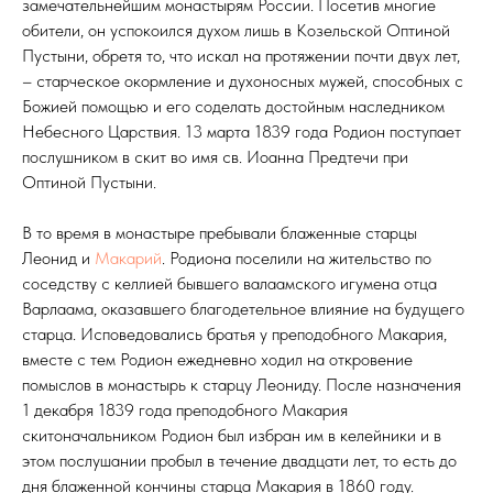
замечательнейшим монастырям России. Посетив многие
обители, он успокоился духом лишь в Козельской Оптиной
Пустыни, обретя то, что искал на протяжении почти двух лет,
– старческое окормление и духоносных мужей, способных с
Божией помощью и его соделать достойным наследником
Небесного Царствия. 13 марта 1839 года Родион поступает
послушником в скит во имя св. Иоанна Предтечи при
Оптиной Пустыни.
В то время в монастыре пребывали блаженные старцы
Леонид и
Макарий
. Родиона поселили на жительство по
соседству с келлией бывшего валаамского игумена отца
Варлаама, оказавшего благодетельное влияние на будущего
старца. Исповедовались братья у преподобного Макария,
вместе с тем Родион ежедневно ходил на откровение
помыслов в монастырь к старцу Леониду. После назначения
1 декабря 1839 года преподобного Макария
скитоначальником Родион был избран им в келейники и в
этом послушании пробыл в течение двадцати лет, то есть до
дня блаженной кончины старца Макария в 1860 году.