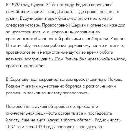
В 1829 году, будучи 24 лет от роду, Родион переехал с
семейством своим в город Саратов, где провел девять лет
жизни. Будучи ревнителем благочестия, он неотступно
следовал уставам Православной Церкви и отечески назидал
за нравственностью и неуклонным исполнением
христианских обязанностей рабочими своей артели. Родион
Никитич обучил своих рабочих церковному пению и чтению,
празднословие и непристойные шутки во время работы
всячески воспрещались. Сам Родион был чрезвычайно мягок,
кроток и миролюбив.
В Саратове под покровительством преосвященного Иакова
Родион Никитич мужественно боролся с раскольниками
различных толков за чистоту православия.
Постепенно, с духовной зрелостью, приходит и
окончательная решимость оставить все и последовать
Христу. Еще не зная, какую выбрать обитель, Родион часть
1837-го и весь 1838 годы проводит в поездках по