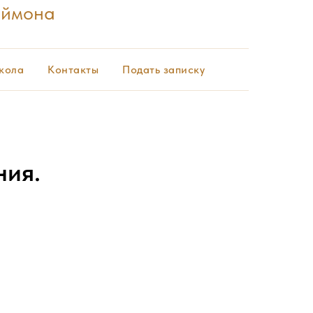
еймона
кола
Контакты
Подать записку
ния.