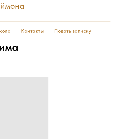
еймона
кола
Контакты
Подать записку
фима