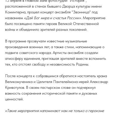
13 апреля в главном зале фотостудии "История",
расположенной в стенах бывшего Дворца культуры имени
Коминтерна, прошел концерт ансамбля "Звонница" под
названием
«Дай Бог мира и счастья России»
. Мероприятие
было посвящено памяти героев Великой Отечественной
войны и объединило зрителей разных поколений.
В программе прозвучали известные музыкальные
произведения военных лет, а также стихи, напоминающие о
подвиге советского народа. Артисты ансамбля создали
атмосферу единения, приглашая зрителей вместе вспомнить
тех, кто отстоял свободу и независимость Родины.
После концерта к собравшимся обратился настоятель храма
Великомученика и Целителя Пантелеймона иерей Александр
Кривотулов. В своем пастырском слове он подчеркнул
важность сохранения исторической памяти и духовных
ценностей.
«Такие мероприятия напоминают нам не только о героизме