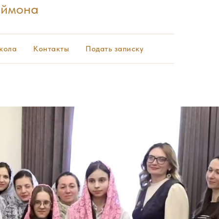
еймона
кола
Контакты
Подать записку