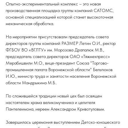
Опытно-экспериментальный комплекс – это новая
производственная площадка группы компаний САТОМС,
основной специализацией которой станет высокоточная
механическая обработка.
На мероприятии присутствовали председатель совета
директоров группы компаний РАЗМЕР Летин О.И., ректор
ФГБОУ ВО «ВГЛТУ» им. Морозова Драпалюк М.В.,
председатель совета директоров ОАО «Тяжмехпресс»
Мерабишвили М.О., вице-президент Союза "Торгово-
промышленная палата Воронежской области" Бельтюков
И.Ю., министр труда и занятости населения Воронежской
области Мандрыкина М.Б..
По сложившейся традиции новый цех был освящен
настоятелем храма великомученика и целителя
Пантелеимона, иереем Александром Кривотуловым.
Завершилась церемония выступлением Детско-юношеского