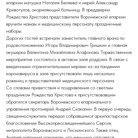
епархии матушка Наталия Беляева и иерей Александр
Кривотулов, окормляющий больницу. В преддверии
Рождества Христова представители Воронежской епархии
вручили мамам и медицинскому персоналу праздничные
наборы.
Дорогих гостей встречали заместитель главного врача по
родовспоможению Игорь Владимирович Гришкин и главная
акушерка Валентина Михайловна Агафонова. Торжественное
мероприятие состоялось в актовом зале роддома. В связи с
введенными ограничительными мерами из-за пандемии
коронавируса в зале присутствовали лишь несколько
рожениц и представителей медицинского персонала.
Со словами приветствия и поздравления со светлым
праздником Рождества Христова к присутствовавшим
обратился секретарь Воронежского епархиального
управления протоиерей Андрей Скакалин. В первую очередь,
священнослужитель передал собравшимся архипастырское
благословение Высокопреосвященнейшего Сергия,
митрополита Воронежского и Лискинского. Также отец
Андрей напомнил мамочкам, что женщина спасается