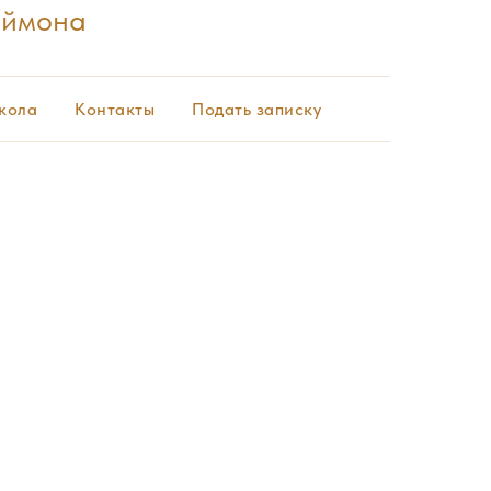
еймона
кола
Контакты
Подать записку