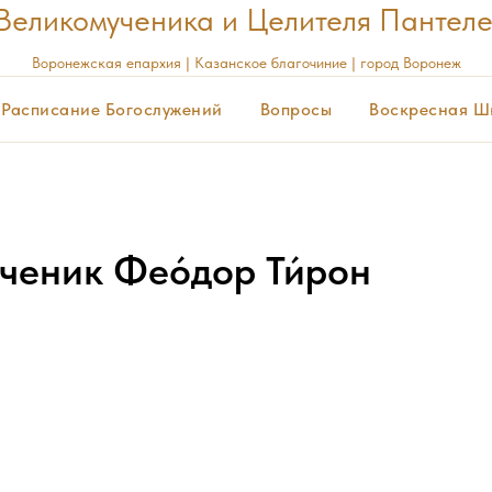
Великомученика и Целителя Пантел
Воронежская
епархия | Казанское благочиние | город Воронеж
Расписание Богослужений
Вопросы
Воскресная Ш
ченик Фео́дор Ти́рон