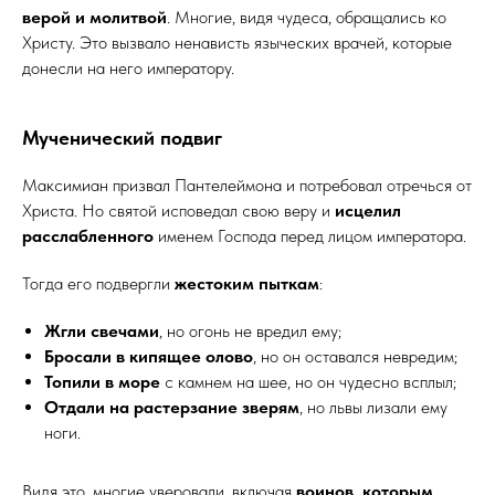
верой и молитвой
. Многие, видя чудеса, обращались ко
Христу. Это вызвало ненависть языческих врачей, которые
донесли на него императору.
Мученический подвиг
Максимиан призвал Пантелеймона и потребовал отречься от
Христа. Но святой исповедал свою веру и
исцелил
расслабленного
именем Господа перед лицом императора.
Тогда его подвергли
жестоким пыткам
:
Жгли свечами
, но огонь не вредил ему;
Бросали в кипящее олово
, но он оставался невредим;
Топили в море
с камнем на шее, но он чудесно всплыл;
Отдали на растерзание зверям
, но львы лизали ему
ноги.
Видя это, многие уверовали, включая
воинов, которым