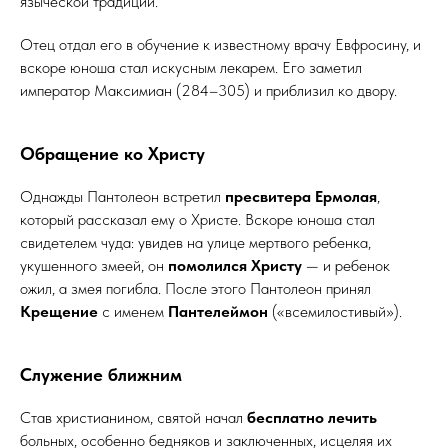
языческой традиции.
Отец отдал его в обучение к известному врачу Евфросину, и
вскоре юноша стал искусным лекарем. Его заметил
император Максимиан (284–305) и приблизил ко двору.
Обращение ко Христу
Однажды Пантолеон встретил
пресвитера Ермолая
,
который рассказал ему о Христе. Вскоре юноша стал
свидетелем чуда: увидев на улице мертвого ребенка,
укушенного змеей, он
помолился Христу
— и ребенок
ожил, а змея погибла. После этого Пантолеон принял
Крещение
с именем
Пантелеймон
(«всемилостивый»).
Служение ближним
Став христианином, святой начал
бесплатно лечить
больных, особенно бедняков и заключенных, исцеляя их