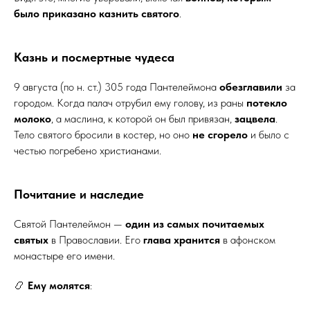
было приказано казнить святого
.
Казнь и посмертные чудеса
9 августа (по н. ст.) 305 года Пантелеймона
обезглавили
за
городом. Когда палач отрубил ему голову, из раны
потекло
молоко
, а маслина, к которой он был привязан,
зацвела
.
Тело святого бросили в костер, но оно
не сгорело
и было с
честью погребено христианами.
Почитание и наследие
Святой Пантелеймон —
один из самых почитаемых
святых
в Православии. Его
глава хранится
в афонском
монастыре его имени.
📿
Ему молятся
: