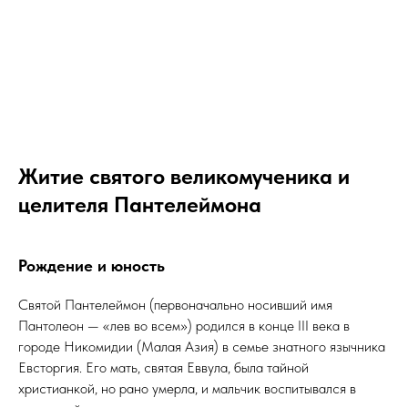
Житие святого великомученика и
целителя Пантелеймона
Рождение и юность
Святой Пантелеймон (первоначально носивший имя
Пантолеон — «лев во всем») родился в конце III века в
городе Никомидии (Малая Азия) в семье знатного язычника
Евсторгия. Его мать, святая Еввула, была тайной
христианкой, но рано умерла, и мальчик воспитывался в