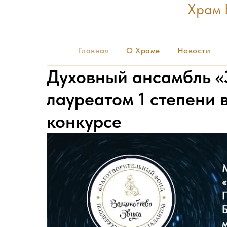
Храм 
Главная
О Храме
Новости
Духовный ансамбль «
лауреатом 1 степени
конкурсе