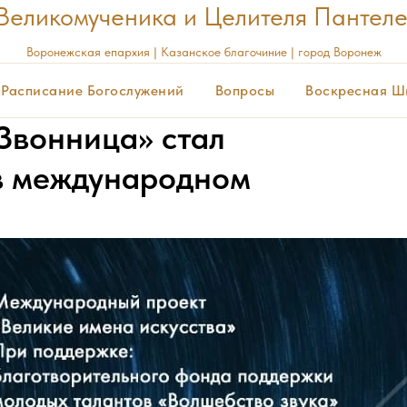
Великомученика и Целителя Пантел
Воронежская
епархия | Казанское благочиние | город Воронеж
Расписание Богослужений
Вопросы
Воскресная Ш
Звонница» стал
 в международном