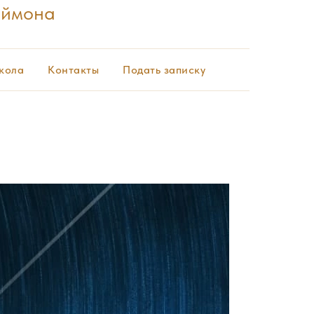
еймона
кола
Контакты
Подать записку