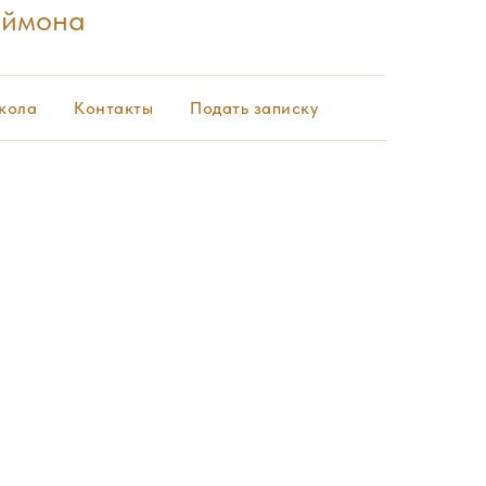
еймона
кола
Контакты
Подать записку