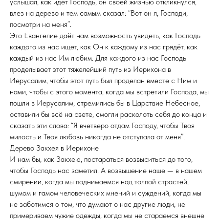
услышал, как идёт Господь, он своей жизнью откликнулся,
влез на дерево и тем самым сказал: “Вот он я, Господи,
посмотри на меня”.
Это Евангелие даёт нам возможность увидеть, как Господь
каждого из нас ищет, как Он к каждому из нас грядёт, как
каждый из нас Им любим. Для каждого из нас Господь
проделывает этот тяжелейший путь из Иерихона в
Иерусалим, чтобы этот путь был проделан вместе с Ним и
нами, чтобы с этого момента, когда мы встретили Господа, мы
пошли в Иерусалим, стремились бы в Царствие Небесное,
оставили бы всё на свете, смогли расколоть себя до конца и
сказать эти слова: “Я вчетверо отдам Господу, чтобы Твоя
милость и Твоя любовь никогда не отступала от меня”.
Дерево Закхея в Иерихоне
И нам бы, как Закхею, постараться возвыситься до того,
чтобы Господь нас заметил. А возвышение наше — в нашем
смирении, когда мы поднимаемся над толпой страстей,
шумом и гамом человеческих мнений и суждений, когда мы
не заботимся о том, что думают о нас другие люди, не
примериваем чужие одежды, когда мы не стараемся внешне