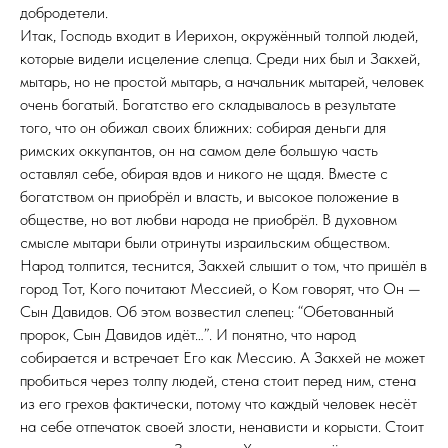
добродетели.
Итак, Господь входит в Иерихон, окружённый толпой людей,
которые видели исцеление слепца. Среди них был и Закхей,
мытарь, но не простой мытарь, а начальник мытарей, человек
очень богатый. Богатство его складывалось в результате
того, что он обижал своих ближних: собирая деньги для
римских оккупантов, он на самом деле большую часть
оставлял себе, обирая вдов и никого не щадя. Вместе с
богатством он приобрёл и власть, и высокое положение в
обществе, но вот любви народа не приобрёл. В духовном
смысле мытари были отринуты израильским обществом.
Народ толпится, теснится, Закхей слышит о том, что пришёл в
город Тот, Кого почитают Мессией, о Ком говорят, что Он —
Сын Давидов. Об этом возвестил слепец: “Обетованный
пророк, Сын Давидов идёт…”. И понятно, что народ
собирается и встречает Его как Мессию. А Закхей не может
пробиться через толпу людей, стена стоит перед ним, стена
из его грехов фактически, потому что каждый человек несёт
на себе отпечаток своей злости, ненависти и корысти. Стоит