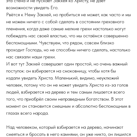
эта стена и не пускает Закхея ко Христу, не даёт
возможности увидеть Его.
Рвётся к Нему Закхей, но пробиться не может, как часто и мы
не можем ничего с собой сделать в состоянии греховного
пленения, когда даже самые мелкие грехи настолько могут
побеждать нас своей властью, что мы остаёмся совершенно
беспомощными. Чувствуем, что рядом, совсем близко
проходит Господь, но не способны ничего сделать, настолько
нас связали наши грехи.
И вот тут Закхей совершает один простой, но очень важный
поступок: он взбирается на смоковницу, чтобы хотя бы
издали увидеть Христа. Маленький, видимо, неуклюжий
человек, потому что он не может увидеть Христа из-за голов
людей, взбирается на дерево и тем самым лишается всего
того, что приобрёл своим неправедным богатством. В этот
момент он становится смешным и абсолютно беспомощным в
глазах всего народа.
Над человеком, который взбирается на дерево, начинают
смеяться и бросать в него камнями, он уже никто, он лишился