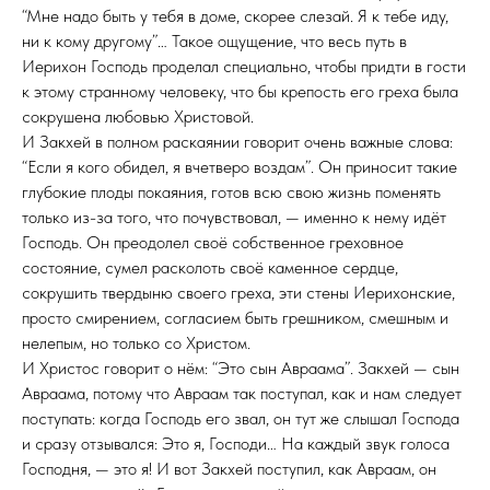
“Мне надо быть у тебя в доме, скорее слезай. Я к тебе иду,
ни к кому другому”… Такое ощущение, что весь путь в
Иерихон Господь проделал специально, чтобы придти в гости
к этому странному человеку, что бы крепость его греха была
сокрушена любовью Христовой.
И Закхей в полном раскаянии говорит очень важные слова:
“Если я кого обидел, я вчетверо воздам”. Он приносит такие
глубокие плоды покаяния, готов всю свою жизнь поменять
только из-за того, что почувствовал, — именно к нему идёт
Господь. Он преодолел своё собственное греховное
состояние, сумел расколоть своё каменное сердце,
сокрушить твердыню своего греха, эти стены Иерихонские,
просто смирением, согласием быть грешником, смешным и
нелепым, но только со Христом.
И Христос говорит о нём: “Это сын Авраама”. Закхей — сын
Авраама, потому что Авраам так поступал, как и нам следует
поступать: когда Господь его звал, он тут же слышал Господа
и сразу отзывался: Это я, Господи… На каждый звук голоса
Господня, — это я! И вот Закхей поступил, как Авраам, он