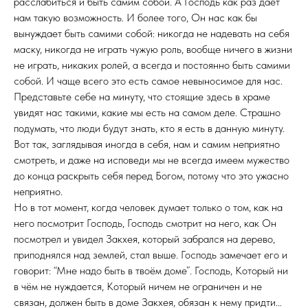
расслабиться и быть самим собой. А Господь как раз даёт
нам такую возможность. И более того, Он нас как бы
вынуждает быть самими собой: никогда не надевать на себя
маску, никогда не играть чужую роль, вообще ничего в жизни
не играть, никаких ролей, а всегда и постоянно быть самими
собой. И чаще всего это есть самое невыносимое для нас.
Представьте себе на минуту, что стоящие здесь в храме
увидят нас такими, какие мы есть на самом деле. Страшно
подумать, что люди будут знать, кто я есть в данную минуту.
Вот так, заглядывая иногда в себя, нам и самим неприятно
смотреть, и даже на исповеди мы не всегда имеем мужество
до конца раскрыть себя перед Богом, потому что это ужасно
неприятно.
Но в тот момент, когда человек думает только о том, как на
него посмотрит Господь, Господь смотрит на него, как Он
посмотрел и увидел Закхея, который забрался на дерево,
приподнялся над землей, стал выше. Господь замечает его и
говорит: “Мне надо быть в твоём доме”. Господь, Который ни
в чём не нуждается, Который ничем не ограничен и не
связан, должен быть в доме Закхея, обязан к нему придти…