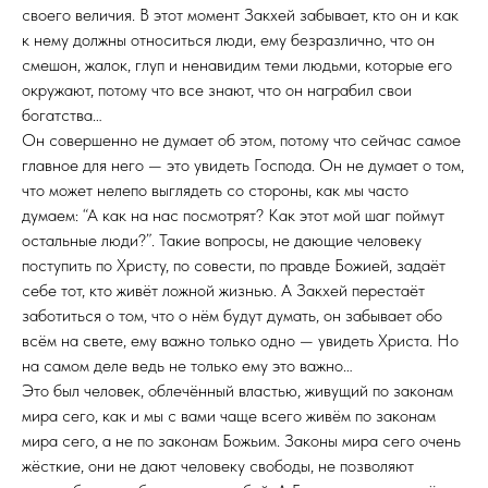
своего величия. В этот момент Закхей забывает, кто он и как
к нему должны относиться люди, ему безразлично, что он
смешон, жалок, глуп и ненавидим теми людьми, которые его
окружают, потому что все знают, что он награбил свои
богатства…
Он совершенно не думает об этом, потому что сейчас самое
главное для него — это увидеть Господа. Он не думает о том,
что может нелепо выглядеть со стороны, как мы часто
думаем: “А как на нас посмотрят? Как этот мой шаг поймут
остальные люди?”. Такие вопросы, не дающие человеку
поступить по Христу, по совести, по правде Божией, задаёт
себе тот, кто живёт ложной жизнью. А Закхей перестаёт
заботиться о том, что о нём будут думать, он забывает обо
всём на свете, ему важно только одно — увидеть Христа. Но
на самом деле ведь не только ему это важно…
Это был человек, облечённый властью, живущий по законам
мира сего, как и мы с вами чаще всего живём по законам
мира сего, а не по законам Божьим. Законы мира сего очень
жёсткие, они не дают человеку свободы, не позволяют