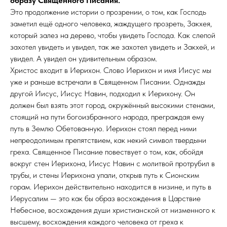
образу Священного Писания.
Это продолжение истории о прозрении, о том, как Господь
заметил ещё одного человека, жаждущего прозреть, Закхея,
который залез на дерево, чтобы увидеть Господа. Как слепой
захотел увидеть и увидел, так же захотел увидеть и Закхей, и
увидел. А увидел он удивительным образом.
Христос входит в Иерихон. Слово Иерихон и имя Иисус мы
уже и раньше встречали в Священном Писании. Однажды
другой Иисус, Иисус Навин, подходил к Иерихону. Он
должен был взять этот город, окружённый высокими стенами,
стоящий на пути богоизбранного народа, преграждая ему
путь в Землю Обетованную. Иерихон стоял перед ними
непреодолимым препятствием, как некий символ твердыни
греха. Священное Писание повествует о том, как, обойдя
вокруг стен Иерихона, Иисус Навин с молитвой протрубил в
трубы, и стены Иерихона упали, открыв путь к Сионским
горам. Иерихон действительно находится в низине, и путь в
Иерусалим — это как бы образ восхождения в Царствие
Небесное, восхождения души христианской от низменного к
высшему, восхождения каждого человека от греха к