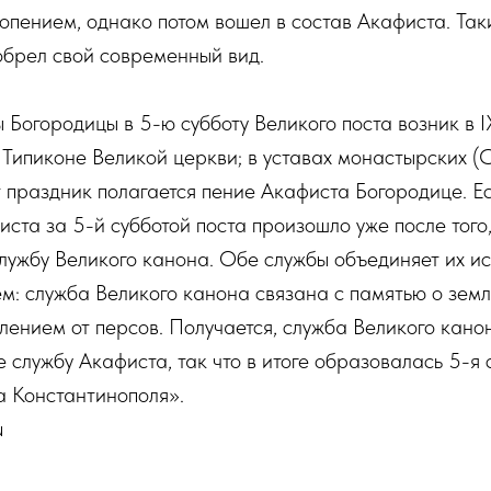
пением, однако потом вошел в состав Акафиста. Таки
обрел свой современный вид.
Богородицы в 5-ю субботу Великого поста возник в I
 Типиконе Великой церкви; в уставах монастырских (
т праздник полагается пение Акафиста Богородице. Ес
ста за 5-й субботой поста произошло уже после того,
лужбу Великого канона. Обе службы объединяет их ис
м: служба Великого канона связана с памятью о земл
лением от персов. Получается, служба Великого кано
е службу Акафиста, так что в итоге образовалась 5-я
а Константинополя».
u