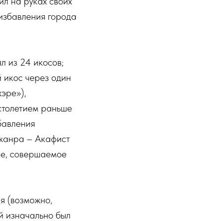
ил на руках своих
 избавления города
л из 24 икосов;
 икос через один
хэре»),
столетием раньше
бавления
 жанра – Акафист
ие, совершаемое
я (возможно,
й изначально был