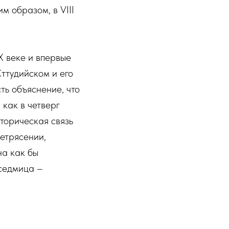
м образом, в VIII
X веке и впервые
Сттудийском и его
ть объяснение, что
 как в четверг
торическая связь
етрясении,
на как бы
 седмица –