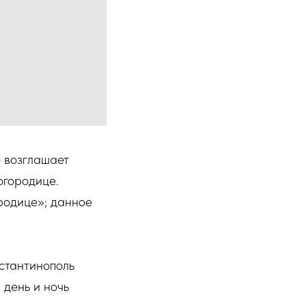
о возглашает
огородице.
родице»; данное
нстантинополь
 день и ночь