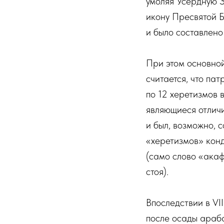
умоляя Усердную З
икону Пресвятой Б
и было составлено
При этом основной
считается, что па
по 12 херетизмов 
являющиеся отличи
и был, возможно, 
«херетизмов» кон
(само слово «акаф
стоя).
Впоследствии в VI
после осады араб