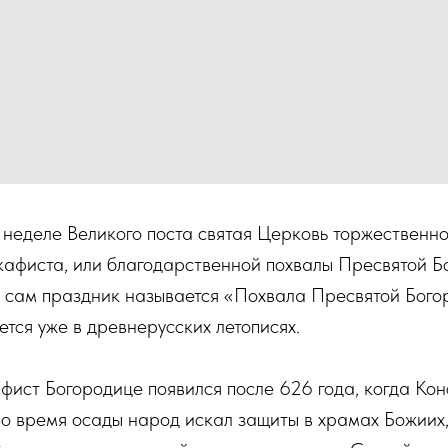
й неделе Великого поста святая Церковь торжественн
кафиста, или благодарственной похвалы Пресвятой Б
и сам праздник называется «Похвала Пресвятой Бого
ется уже в древнерусских летописях.
афист Богородице появился после 626 года, когда Ко
о время осады народ искал защиты в храмах Божиих,