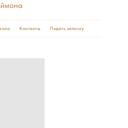
еймона
кола
Контакты
Подать записку