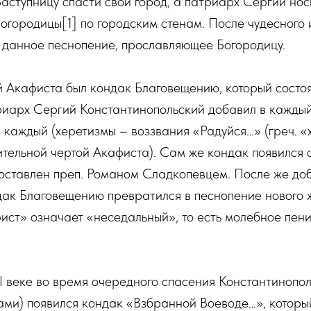
аступницу спасти свой город, а патриарх Сергий нос
огородицы[1] по городским стенам. После чудесного
 данное песнопение, прославляющее Богородицу.
 Акафиста был кондак Благовещению, который состоя
триарх Сергий Константинопольский добавил в каждый
в каждый (херетизмы – воззвания «Радуйся…» (греч. «
тельной чертой Акафиста). Сам же кондак появился 
составлен преп. Романом Сладкопевцем. После же до
дак Благовещению превратился в песнопение нового
ист» означает «неседальный», то есть молебное пен
II веке во время очередного спасения Константинопол
ами) появился кондак «Взбранной Воеводе…», которы