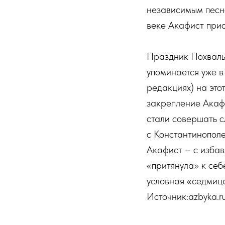
независимым песно
веке Акафист при
Праздник Похвалы 
упоминается уже в
редакциях) на это
закрепление Акафи
стали совершать с
с Константинополе
Акафист – с избав
«притянула» к себ
условная «седмиц
Источник:azbyka.r