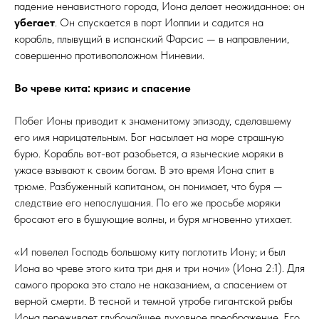
падение ненавистного города, Иона делает неожиданное: он
убегает
. Он спускается в порт Иоппии и садится на
корабль, плывущий в испанский Фарсис — в направлении,
совершенно противоположном Ниневии.
Во чреве кита: кризис и спасение
Побег Ионы приводит к знаменитому эпизоду, сделавшему
его имя нарицательным. Бог насылает на море страшную
бурю. Корабль вот-вот разобьется, а языческие моряки в
ужасе взывают к своим богам. В это время Иона спит в
трюме. Разбуженный капитаном, он понимает, что буря —
следствие его непослушания. По его же просьбе моряки
бросают его в бушующие волны, и буря мгновенно утихает.
«И повелел Господь большому киту поглотить Иону; и был
Иона во чреве этого кита три дня и три ночи» (Иона 2:1). Для
самого пророка это стало не наказанием, а спасением от
верной смерти. В тесной и темной утробе гигантской рыбы
Иона переживает глубочайшее духовное преображение. Его