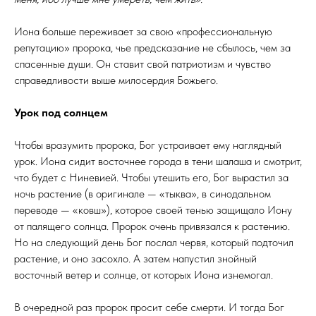
Иона больше переживает за свою «профессиональную
репутацию» пророка, чье предсказание не сбылось, чем за
спасенные души. Он ставит свой патриотизм и чувство
справедливости выше милосердия Божьего.
Урок под солнцем
Чтобы вразумить пророка, Бог устраивает ему наглядный
урок. Иона сидит восточнее города в тени шалаша и смотрит,
что будет с Ниневией. Чтобы утешить его, Бог вырастил за
ночь растение (в оригинале — «тыква», в синодальном
переводе — «ковш»), которое своей тенью защищало Иону
от палящего солнца. Пророк очень привязался к растению.
Но на следующий день Бог послал червя, который подточил
растение, и оно засохло. А затем напустил знойный
восточный ветер и солнце, от которых Иона изнемогал.
В очередной раз пророк просит себе смерти. И тогда Бог