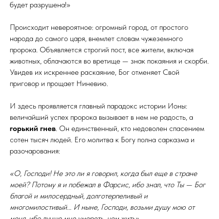
будет разрушена!»
Происходит невероятное: огромный город, от простого
народа до самого царя, внемлет словам чужеземного
пророка. Объявляется строгий пост, все жители, включая
животных, облачаются во вретище — знак покаяния и скорби.
Увидев их искреннее раскаяние, Бог отменяет Свой
приговор и прощает Ниневию.
И здесь проявляется главный парадокс истории Ионы:
величайший успех пророка вызывает в нем не радость, а
горький гнев
. Он единственный, кто недоволен спасением
сотен тысяч людей. Его молитва к Богу полна сарказма и
разочарования:
«О, Господи! Не это ли я говорил, когда был еще в стране
моей? Потому я и побежал в Фарсис, ибо знал, что Ты — Бог
благой и милосердный, долготерпеливый и
многомилостивый... И ныне, Господи, возьми душу мою от
меня, ибо лучше мне умереть, чем жить».