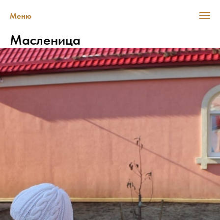
Меню
Масленица