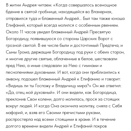
В житии Андрея читаем: «Когда совершалось всенощное
бдение в святой гробнице, находящейся во Влахернах,
отправился туда и блаженный Андрей... Был там также юноша
Епифаний, который всегда молился с особенным рвением.
Около 11 часов увидел блаженный Андрей Пресвятую
Богородицу, появившуюся со стороны Царских Ворот с
грозной свитой. В ее числе были и досточтимый Предтеча, и
Сыны Грома, держащие Богородицу под руки с обеих сторон,
и многие другие святые, облаченные в белое, шествовали
пред Нею, а иные следовали за Нею с гимнами и
песнопениями духовными. И вот, когда они приблизились к
амвону, подошел блаженный Андрей к Епифанию и говорит:
«Видишь ли ты Госпожу и Владычицу мира?» Он же ответил:
«Да, отец мой духовный». И они видели, как Богородица,
преклонив Свои колени, долго молилась, прося за стоящих
вокруг людей. И когда Она окончила молитву, сняла с Себя
мафорий, и, взяв его Своими пречистыми руками,
распростерла над всеми стоящими в храме. И в течение
долгого времени видели Андрей и Епифаний покров