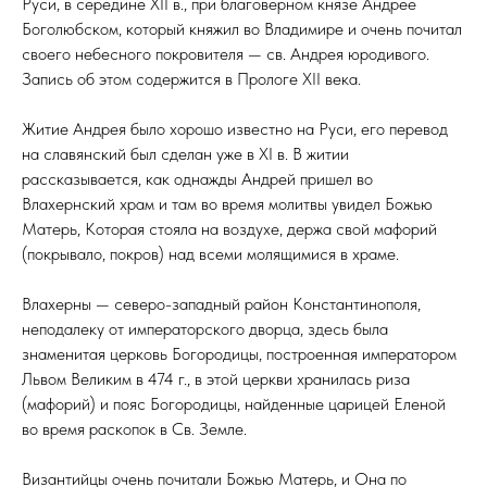
Руси, в середине XII в., при благоверном князе Андрее
Боголюбском, который княжил во Владимире и очень почитал
своего небесного покровителя — св. Андрея юродивого.
Запись об этом содержится в Прологе XII века.
Житие Андрея было хорошо известно на Руси, его перевод
на славянский был сделан уже в XI в. В житии
рассказывается, как однажды Андрей пришел во
Влахернский храм и там во время молитвы увидел Божью
Матерь, Которая стояла на воздухе, держа свой мафорий
(покрывало, покров) над всеми молящимися в храме.
Влахерны — северо-западный район Константинополя,
неподалеку от императорского дворца, здесь была
знаменитая церковь Богородицы, построенная императором
Львом Великим в 474 г., в этой церкви хранилась риза
(мафорий) и пояс Богородицы, найденные царицей Еленой
во время раскопок в Св. Земле.
Византийцы очень почитали Божью Матерь, и Она по