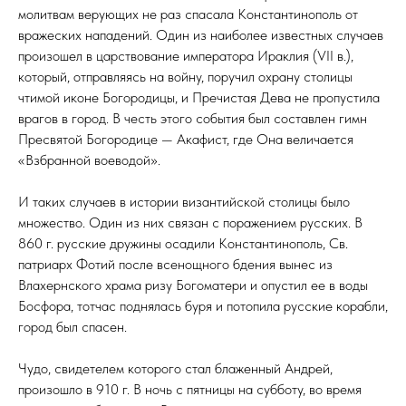
молитвам верующих не раз спасала Константинополь от
вражеских нападений. Один из наиболее известных случаев
произошел в царствование императора Ираклия (VII в.),
который, отправляясь на войну, поручил охрану столицы
чтимой иконе Богородицы, и Пречистая Дева не пропустила
врагов в город. В честь этого события был составлен гимн
Пресвятой Богородице — Акафист, где Она величается
«Взбранной воеводой».
И таких случаев в истории византийской столицы было
множество. Один из них связан с поражением русских. В
860 г. русские дружины осадили Константинополь, Св.
патриарх Фотий после всенощного бдения вынес из
Влахернского храма ризу Богоматери и опустил ее в воды
Босфора, тотчас поднялась буря и потопила русские корабли,
город был спасен.
Чудо, свидетелем которого стал блаженный Андрей,
произошло в 910 г. В ночь с пятницы на субботу, во время