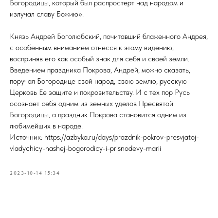
Богородицы, который был распростерт над народом и
излучал славу Божию».
Князь Андрей Боголюбский, почитавший блаженного Андрея,
с особенным вниманием отнесся к этому видению,
восприняв его как особый знак для себя и своей земли.
Введением праздника Покрова, Андрей, можно сказать,
поручал Богородице свой народ, свою землю, русскую
Церковь Ее защите и покровительству. И с тех пор Русь
осознает себя одним из земных уделов Пресвятой
Богородицы, а праздник Покрова становится одним из
любимейших в народе.
Источник: https://azbyka.ru/days/prazdnik-pokrov-presvjatoj-
vladychicy-nashej-bogorodicy-i-prisnodevy-marii
2023-10-14 15:34