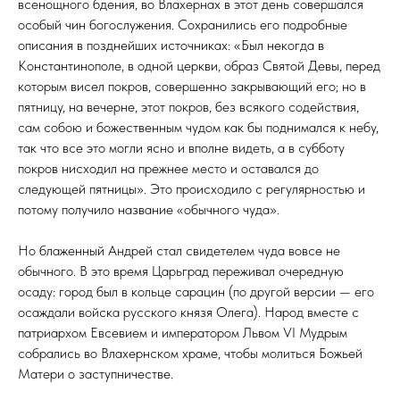
всенощного бдения, во Влахернах в этот день совершался
особый чин богослужения. Сохранились его подробные
описания в позднейших источниках: «Был некогда в
Константинополе, в одной церкви, образ Святой Девы, перед
которым висел покров, совершенно закрывающий его; но в
пятницу, на вечерне, этот покров, без всякого содействия,
сам собою и божественным чудом как бы поднимался к небу,
так что все это могли ясно и вполне видеть, а в субботу
покров нисходил на прежнее место и оставался до
следующей пятницы». Это происходило с регулярностью и
потому получило название «обычного чуда».
Но блаженный Андрей стал свидетелем чуда вовсе не
обычного. В это время Царьград переживал очередную
осаду: город был в кольце сарацин (по другой версии — его
осаждали войска русского князя Олега). Народ вместе с
патриархом Евсевием и императором Львом VI Мудрым
собрались во Влахернском храме, чтобы молиться Божьей
Матери о заступничестве.