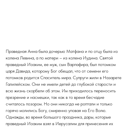
Праведная Анна была дочерью Матфана и по отцу была из
колена Левина, а по матери – из колена Иудина. Святой
праведный Иоаким, ее муж, сын Варпафира, был потомком
царя Давида, которому Бог обещал, что от семени его
потомков родится Спаситель мира. Супруги жили в Назарете
Галилейском. Они не имели детей до глубокой старости и
всю жизнь скорбели об этом. Им приходилось переносить
презрение и насмешки, так как в то время бесчадие
считалось позором. Но они никогда не роптали и только
горячо молились Богу, смиренно уповая на Его Волю.
Однажды, во время большого праздника, дары, которые
праведный Иоаким взял в Иерусалим для принесения их