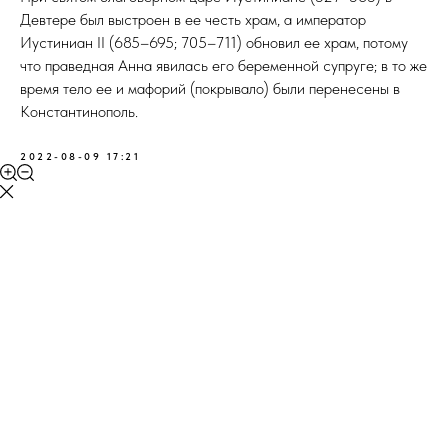
Девтере был выстроен в ее честь храм, а император
Иустиниан II (685–695; 705–711) обновил ее храм, потому
что праведная Анна явилась его беременной супруге; в то же
время тело ее и мафорий (покрывало) были перенесены в
Константинополь.
2022-08-09 17:21