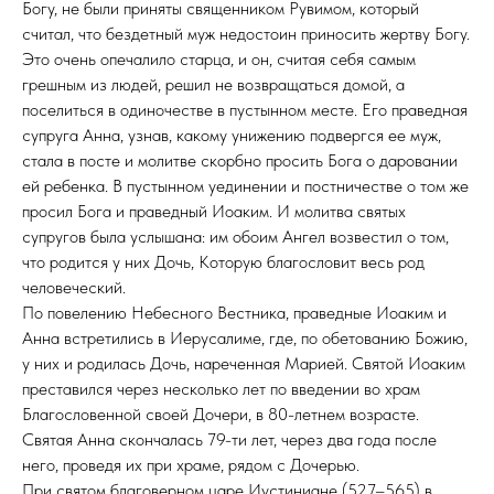
Богу, не были приняты священником Рувимом, который
считал, что бездетный муж недостоин приносить жертву Богу.
Это очень опечалило старца, и он, считая себя самым
грешным из людей, решил не возвращаться домой, а
поселиться в одиночестве в пустынном месте. Его праведная
супруга Анна, узнав, какому унижению подвергся ее муж,
стала в посте и молитве скорбно просить Бога о даровании
ей ребенка. В пустынном уединении и постничестве о том же
просил Бога и праведный Иоаким. И молитва святых
супругов была услышана: им обоим Ангел возвестил о том,
что родится у них Дочь, Которую благословит весь род
человеческий.
По повелению Небесного Вестника, праведные Иоаким и
Анна встретились в Иерусалиме, где, по обетованию Божию,
у них и родилась Дочь, нареченная Марией. Святой Иоаким
преставился через несколько лет по введении во храм
Благословенной своей Дочери, в 80-летнем возрасте.
Святая Анна скончалась 79-ти лет, через два года после
него, проведя их при храме, рядом с Дочерью.
При святом благоверном царе Иустиниане (527–565) в