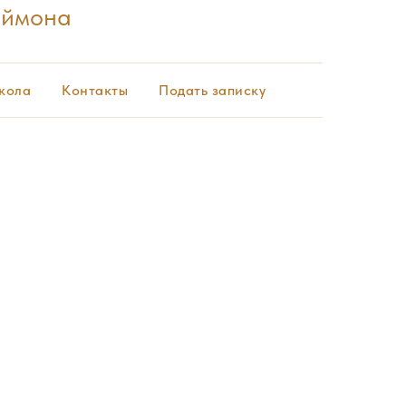
еймона
кола
Контакты
Подать записку